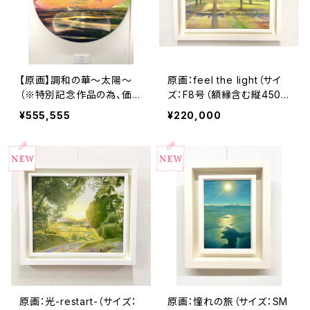
【原画】調和の華〜太陽〜
原画：feel the light（サイ
（※特別記念作品の為、価格
ズ：F8号（額縁含む縦450m
及び販売条件調整中）
m×横560mm×奥行45m
¥555,555
¥220,000
m））
原画：光-restart-（サイズ：
原画：憧れの旅（サイズ：SM