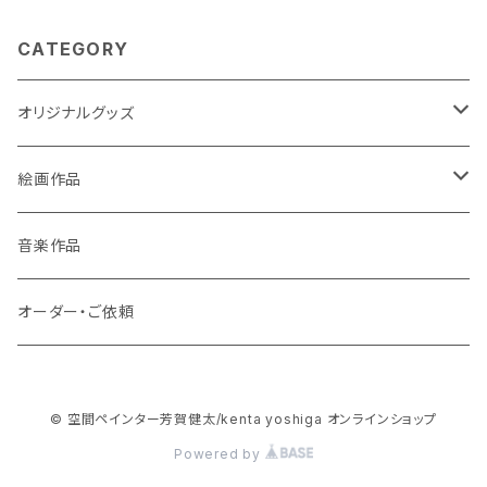
CATEGORY
オリジナルグッズ
ポストカード
絵画作品
缶バッチ
原画作品
音楽作品
風景画
ストラップ
複製画作品
オーダー・ご依頼
動物
風景画
コースター
© 空間ペインター芳賀健太/kenta yoshiga オンラインショップ
龍・鳳凰等
動物
3Dアートコースター
スマホケース
Powered by