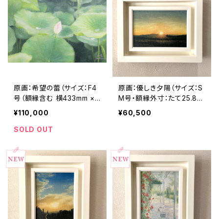
原画：希望の蕾（サイズ：F4
原画：優しき夕陽（サイズ：S
号（額縁含む 横433mm ×
M号・額縁外寸：たて25.8c
縦342mm×奥行45mm）
m×よこ32.7㎝×奥行4.5㎝）
¥110,000
¥60,500
SOLD OUT