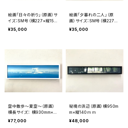
絵画「日々の祈り」（原画）サ
絵画「夕暮れの二人」（原
イズ：SM号（横227×縦158
画）サイズ：SM号（横227×
㎜）
縦158㎜）
¥35,000
¥35,000
空中散歩～夏空～（原画）
秘境の浜辺（原画）横950m
横長サイズ： 横930mm×縦
m×縦140ｍｍ
240mm
¥77,000
¥48,000