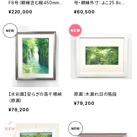
F8号（額縁含む縦450mm×
号・額縁外寸：よこ25.8cm×
横560mm×奥行45mm））
たて32.7㎝×奥行4.5㎝）
¥220,000
¥60,500
【水彩画】安らぎの高千穂峡
原画：木漏れ日の階段
（原画）
¥79,200
¥79,200