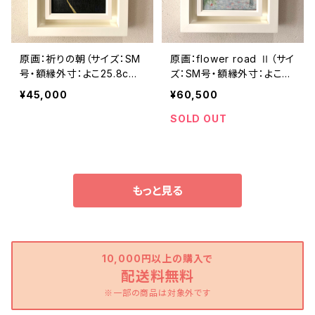
原画：祈りの朝（サイズ：SM
原画：flower road Ⅱ（サイ
号・額縁外寸：よこ25.8cm×
ズ：SM号・額縁外寸：よこ2
たて32.7㎝×奥行4.5㎝）
5.8cm×たて32.7㎝×奥行
¥45,000
¥60,500
4.5㎝）
SOLD OUT
もっと見る
10,000円以上の購入で
配送料無料
※一部の商品は対象外です