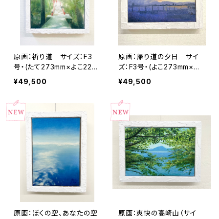
原画：祈り道 サイズ：F3
原画：帰り道の夕日 サイ
号・(たて273mm×よこ220
ズ：F3号・(よこ273mm×た
mm ）
て220mm ）
¥49,500
¥49,500
原画：ぼくの空、あなたの空
原画：爽快の高崎山（サイ