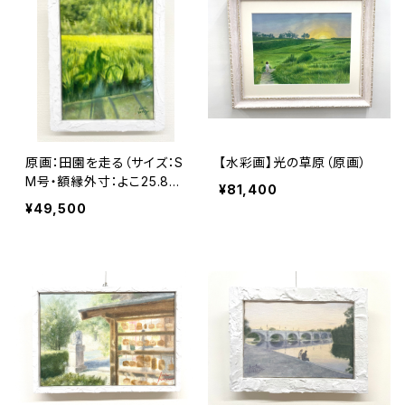
原画：田園を走る（サイズ：S
【水彩画】光の草原（原画）
M号・額縁外寸：よこ25.8c
¥81,400
m×たて32.7㎝×奥行4.5
¥49,500
㎝）