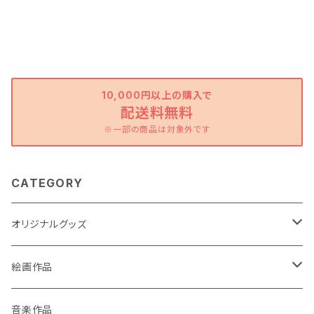
10,000円以上の購入で
配送料無料
※一部の商品は対象外です
CATEGORY
オリジナルグッズ
ポストカード
絵画作品
缶バッチ
原画作品
音楽作品