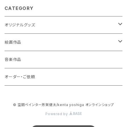
CATEGORY
オリジナルグッズ
ポストカード
絵画作品
缶バッチ
原画作品
音楽作品
風景画
ストラップ
複製画作品
オーダー・ご依頼
動物
風景画
コースター
© 空間ペインター芳賀健太/kenta yoshiga オンラインショップ
龍・鳳凰等
動物
3Dアートコースター
スマホケース
Powered by
花・植物
龍・鳳凰等