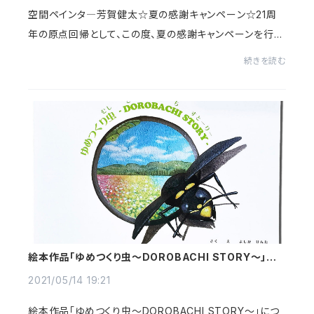
空間ペインタ―芳賀健太☆夏の感謝キャンペーン☆21周
年の原点回帰として、この度、夏の感謝キャンペーンを行う
ことにしました✨20名様限定で、mini肖像画を制作致しま
続きを読む
す✨ペット、人、お好きな動物など、なんでもOK...
絵本作品「ゆめつくり虫～DOROBACHI STORY～」に
ついて
2021/05/14 19:21
絵本作品「ゆめつくり虫～DOROBACHI STORY～」につ