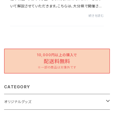
いて解説させていただきます。こちらは、大分県で開催され
た国民文化祭おおいた2018の大分市の取り組み「回遊劇
続きを読む
場」のウォールアート部門で制作させて頂いた壁画...
10,000円以上の購入で
配送料無料
※一部の商品は対象外です
CATEGORY
オリジナルグッズ