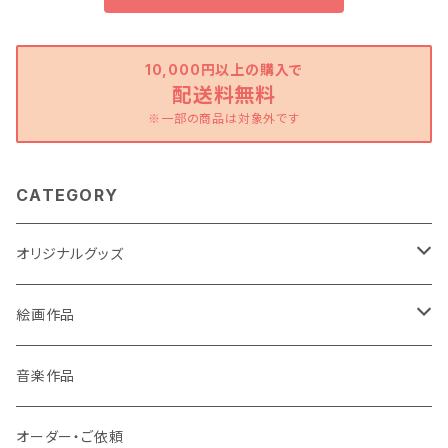
10,000円以上の購入で
配送料無料
※一部の商品は対象外です
CATEGORY
オリジナルグッズ
ポストカード
絵画作品
缶バッチ
原画作品
音楽作品
風景画
ストラップ
複製画作品
オーダー・ご依頼