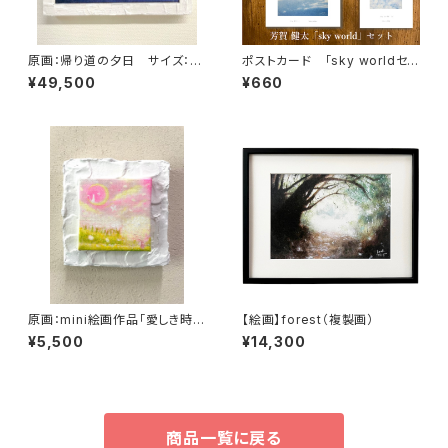
原画：帰り道の夕日 サイズ：F
ポストカード 「sky worldセッ
3号・(よこ273mm×たて220m
ト」
¥49,500
¥660
m ）
原画：mini絵画作品「愛しき時
【絵画】forest（複製画）
間」
¥5,500
¥14,300
商品一覧に戻る