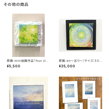
その他の商品
原画：mini絵画作品「four clov
原画：en～巡り～（サイズ：S０
ers sky green」
号：よこ18.5cm×たて18.5㎝×
¥5,500
¥35,000
奥行3.5㎝・額縁なし）