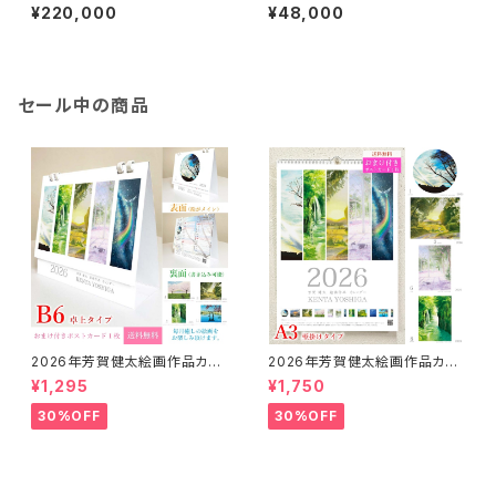
8号（額縁含む縦450mm×横5
縦140ｍｍ
¥220,000
¥48,000
60mm×奥行45mm））
セール中の商品
2026年芳賀健太絵画作品カレ
2026年芳賀健太絵画作品カレ
ンダー（卓上タイプB6）※おまけ
ンダー（壁掛けA3）※おまけの
¥1,295
¥1,750
のポストカード付き
ポストカード付き
30%OFF
30%OFF