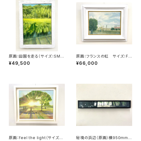
原画：田園を走る（サイズ：SM
原画：フランスの虹 サイズ：F4
号・額縁外寸：よこ25.8cm×た
号・(よこ333 × たて242mm ）
¥49,500
¥66,000
て32.7㎝×奥行4.5㎝）
原画：feel the light（サイズ：F
秘境の浜辺（原画）横950mm×