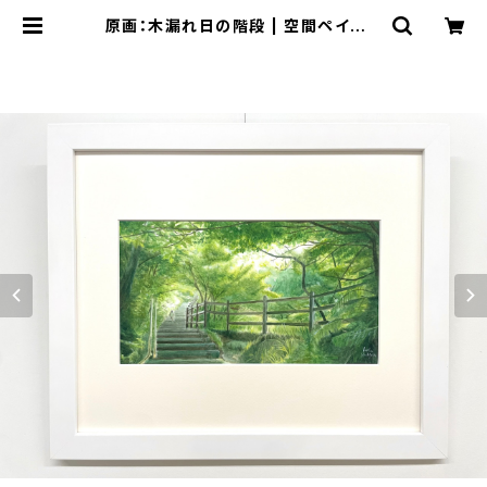
原画：木漏れ日の階段 | 空間ペインタ
ー芳賀健太/kenta yoshiga オンラ
インショップ