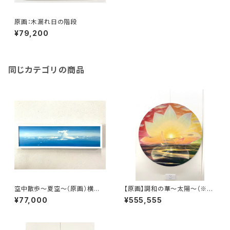
原画：木漏れ日の階段
¥79,200
同じカテゴリの商品
空中散歩～夏空～（原画）横長
【原画】調和の華〜太陽〜（※特
サイズ： 横930mm×縦240m
別記念作品の為、価格及び販売
¥77,000
¥555,555
m
条件調整中）