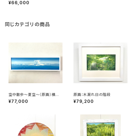
こ333 × たて242mm ）
¥66,000
同じカテゴリの商品
空中散歩～夏空～（原画）横長
原画：木漏れ日の階段
サイズ： 横930mm×縦240m
¥77,000
¥79,200
m