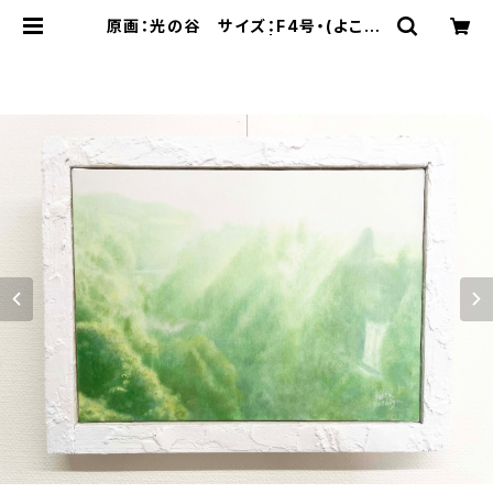
原画：光の谷 サイズ：F4号・(よこ33
3 × たて242mm ） | 空間ペインタ
ー芳賀健太/kenta yoshiga オンラ
インショップ