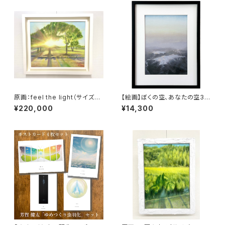
原画：feel the light（サイズ：F
【絵画】ぼくの空、あなたの空3
8号（額縁含む縦450mm×横5
(複製画）
¥220,000
¥14,300
60mm×奥行45mm））