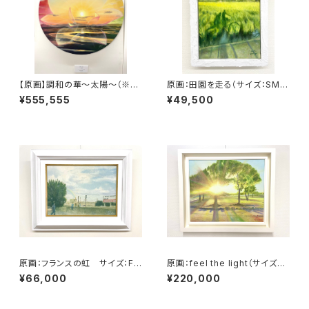
【原画】調和の華〜太陽〜（※特
原画：田園を走る（サイズ：SM
別記念作品の為、価格及び販売
号・額縁外寸：よこ25.8cm×た
¥555,555
¥49,500
条件調整中）
て32.7㎝×奥行4.5㎝）
原画：フランスの虹 サイズ：F4
原画：feel the light（サイズ：F
号・(よこ333 × たて242mm ）
8号（額縁含む縦450mm×横5
¥66,000
¥220,000
60mm×奥行45mm））