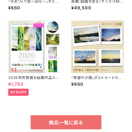
「ゆめつくり虫～羽化～」ポスト
原画：田園を走る（サイズ：SM
カードセット（4枚入り）
号・額縁外寸：よこ25.8cm×た
¥660
¥49,500
て32.7㎝×奥行4.5㎝）
2026年芳賀健太絵画作品カレ
「希望の夕陽」ポストカードセッ
ンダー（壁掛けA3）※おまけの
ト（4枚入り）
¥1,750
¥660
ポストカード付き
30%OFF
商品一覧に戻る