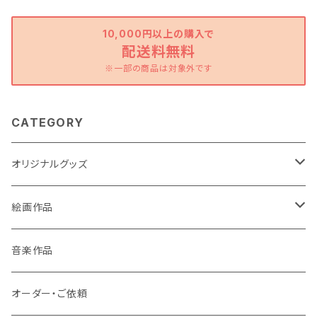
10,000円以上の購入で
配送料無料
※一部の商品は対象外です
CATEGORY
オリジナルグッズ
ポストカード
絵画作品
缶バッチ
原画作品
音楽作品
風景画
ストラップ
複製画作品
オーダー・ご依頼