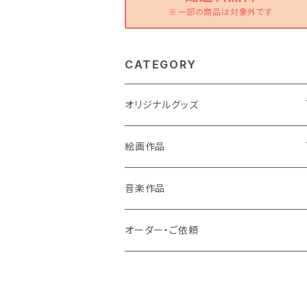
※一部の商品は対象外です
CATEGORY
オリジナルグッズ
ポストカード
絵画作品
缶バッチ
原画作品
音楽作品
風景画
ストラップ
複製画作品
オーダー・ご依頼
動物
風景画
コースター
龍・鳳凰等