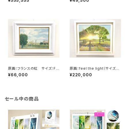
¥555,555
¥49,500
条件調整中）
て32.7㎝×奥行4.5㎝）
原画：フランスの虹 サイズ：F4
原画：feel the light（サイズ：F
号・(よこ333 × たて242mm ）
8号（額縁含む縦450mm×横5
¥66,000
¥220,000
60mm×奥行45mm））
セール中の商品