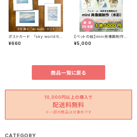
ポストカード 「sky worldセッ
【ペットの絵】mini肖像画制作
ト」
（水彩・色紙型ポストカードサイ
¥660
¥5,000
ズ）
商品一覧に戻る
10,000円以上の購入で
配送料無料
※一部の商品は対象外です
CATEGORY