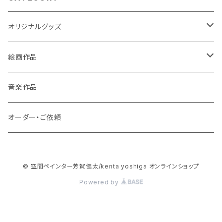
オリジナルグッズ
ポストカード
絵画作品
缶バッチ
原画作品
音楽作品
風景画
ストラップ
複製画作品
オーダー・ご依頼
動物
風景画
コースター
© 空間ペインター芳賀健太/kenta yoshiga オンラインショップ
龍・鳳凰等
動物
3Dアートコースター
スマホケース
Powered by
花・植物
龍・鳳凰等
ハードケース
絵本