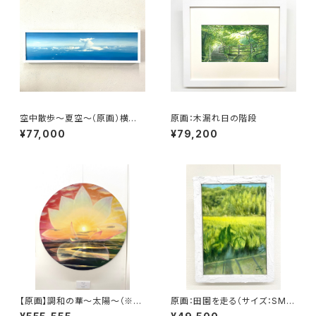
空中散歩～夏空～（原画）横長
原画：木漏れ日の階段
サイズ： 横930mm×縦240m
¥77,000
¥79,200
m
【原画】調和の華〜太陽〜（※特
原画：田園を走る（サイズ：SM
別記念作品の為、価格及び販売
号・額縁外寸：よこ25.8cm×た