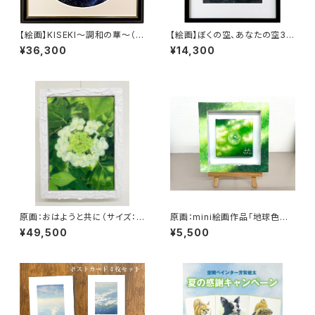
【絵画】KISEKI～調和の華～（複
【絵画】ぼくの空、あなたの空3
製画）
(複製画）
¥36,300
¥14,300
原画：おはようと共に（サイズ：S
原画：mini絵画作品「地球色～
M号・額縁外寸：よこ25.8cm×
きみどりな世界〜」
¥49,500
¥5,500
たて32.7㎝×奥行4.5㎝）