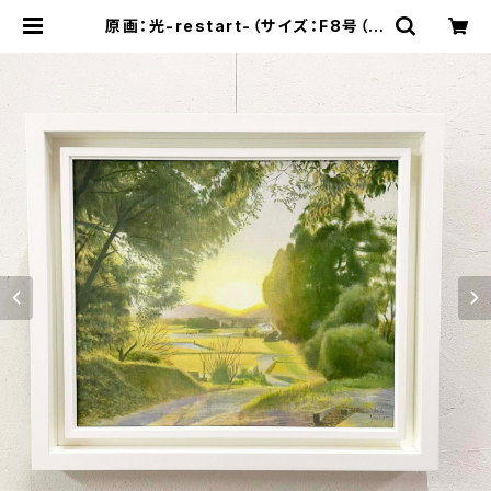
原画：光-restart-（サイズ：F8号（額
縁含む縦450mm×横560mm×奥
行45mm）） | 空間ペインター芳賀健
太/kenta yoshiga オンラインショ
ップ