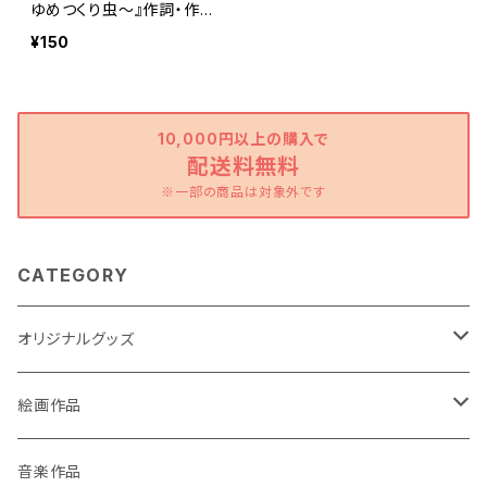
ゆめつくり虫～』作詞・作
曲 芳賀健太
¥150
10,000円以上の購入で
配送料無料
※一部の商品は対象外です
CATEGORY
オリジナルグッズ
ポストカード
絵画作品
缶バッチ
原画作品
音楽作品