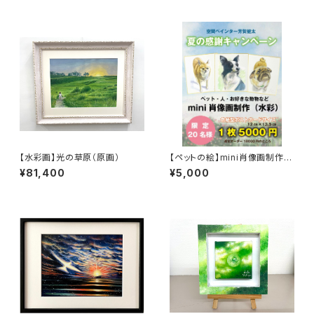
【水彩画】光の草原（原画）
【ペットの絵】mini肖像画制作
（水彩・色紙型ポストカードサイ
¥81,400
¥5,000
ズ）