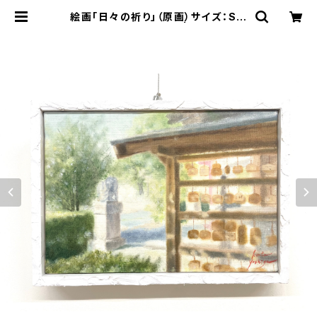
絵画「日々の祈り」（原画）サイズ：SM
号（横227×縦158㎜） | 空間ペイン
ター芳賀健太/kenta yoshiga オン
ラインショップ