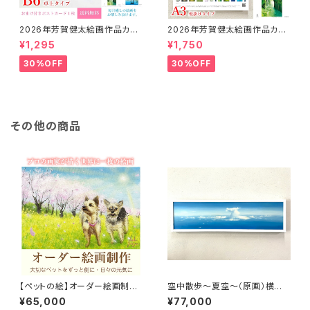
2026年芳賀健太絵画作品カレ
2026年芳賀健太絵画作品カレ
ンダー（卓上タイプB6）※おまけ
ンダー（壁掛けA3）※おまけの
¥1,295
¥1,750
のポストカード付き
ポストカード付き
30%OFF
30%OFF
その他の商品
【ペットの絵】オーダー絵画制作
空中散歩～夏空～（原画）横長
（約A5サイズ）額込み
サイズ： 横930mm×縦240m
¥65,000
¥77,000
m