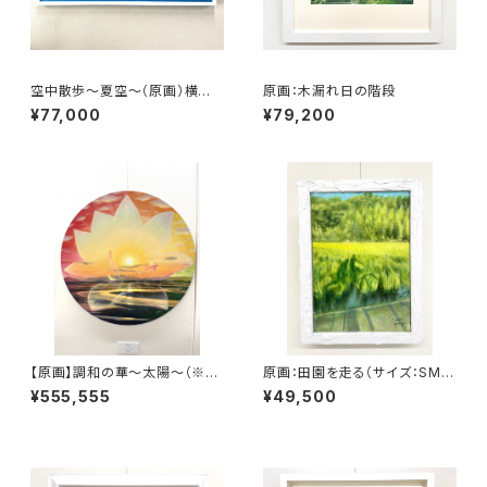
空中散歩～夏空～（原画）横長
原画：木漏れ日の階段
サイズ： 横930mm×縦240m
¥77,000
¥79,200
m
【原画】調和の華〜太陽〜（※特
原画：田園を走る（サイズ：SM
別記念作品の為、価格及び販売
号・額縁外寸：よこ25.8cm×た
¥555,555
¥49,500
条件調整中）
て32.7㎝×奥行4.5㎝）