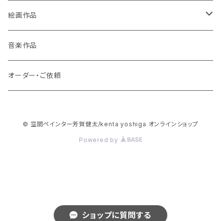
ポストカード
絵画作品
缶バッチ
原画作品
音楽作品
風景画
ストラップ
複製画作品
オーダー・ご依頼
動物
風景画
コースター
© 空間ペインター芳賀健太/kenta yoshiga オンラインショップ
龍・鳳凰等
動物
3Dアートコースター
スマホケース
Powered by
花・植物
龍・鳳凰等
ハードケース
絵本
宇宙（地球・月など）
花・木・植物
手帳型
絵本・画集
抽象画
ショップに質問する
抽象画