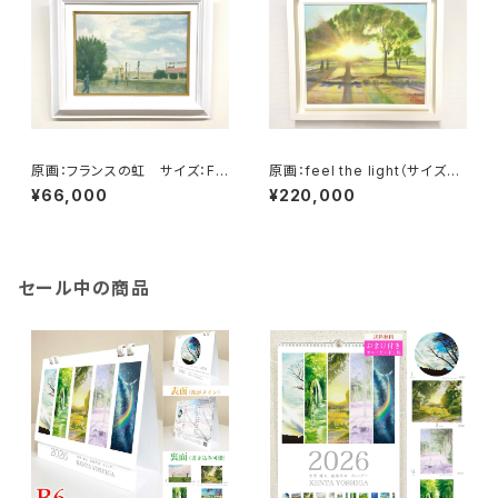
原画：フランスの虹 サイズ：F4
原画：feel the light（サイズ：F
号・(よこ333 × たて242mm ）
8号（額縁含む縦450mm×横5
¥66,000
¥220,000
60mm×奥行45mm））
セール中の商品