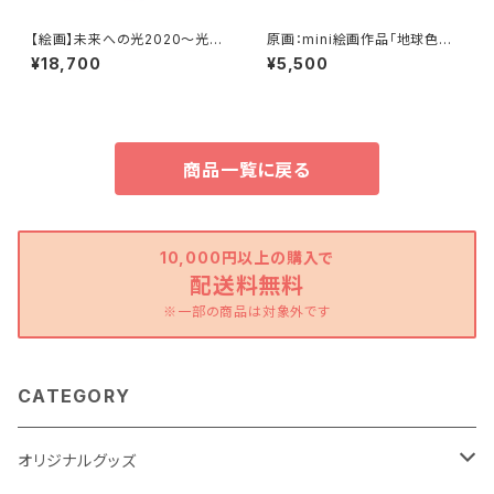
【絵画】未来への光2020～光の
原画：mini絵画作品「地球色～
鳥～（複製画）
きみどりな世界〜」
¥18,700
¥5,500
商品一覧に戻る
10,000円以上の購入で
配送料無料
※一部の商品は対象外です
CATEGORY
オリジナルグッズ