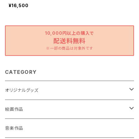
¥16,500
10,000円以上の購入で
配送料無料
※一部の商品は対象外です
CATEGORY
オリジナルグッズ
ポストカード
絵画作品
缶バッチ
原画作品
音楽作品