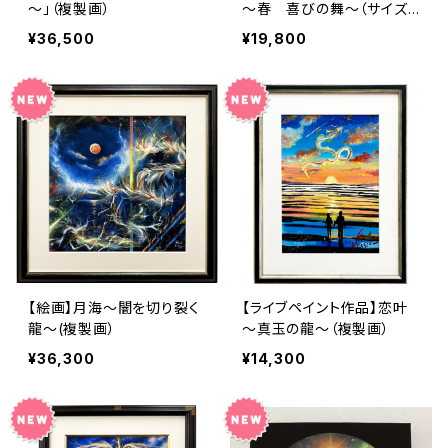
～」（複製画）
～春 喜びの舞～（サイズ
小:200×400）（複製画）
¥36,500
¥19,800
【絵画】月海～闇を切り裂く
【ライブペイント作品】恋叶
龍～(複製画）
～真玉の龍～（複製画）
¥36,300
¥14,300