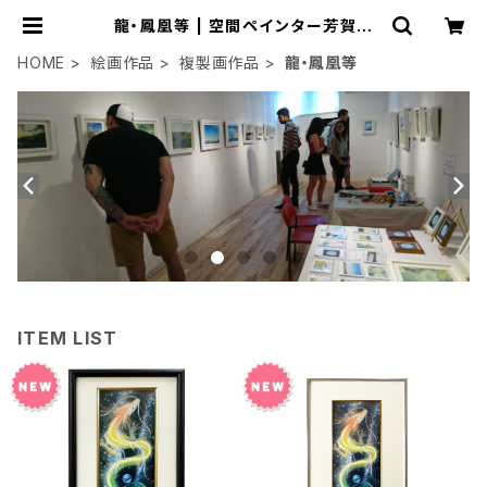
龍・鳳凰等 | 空間ペインター芳賀健
太/kenta yoshiga オンラインショ
ップ
HOME
絵画作品
複製画作品
龍・鳳凰等
ITEM LIST