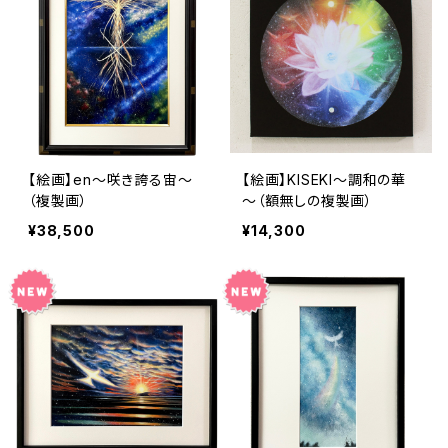
【絵画】en～咲き誇る宙～
【絵画】KISEKI～調和の華
（複製画）
～（額無しの複製画）
¥38,500
¥14,300