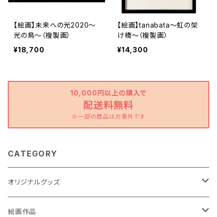
【絵画】未来への光2020～
【絵画】tanabata～虹の架
光の鳥～（複製画）
け橋～（複製画）
¥18,700
¥14,300
10,000円以上の購入で
配送料無料
※一部の商品は対象外です
CATEGORY
オリジナルグッズ
ポストカード
絵画作品