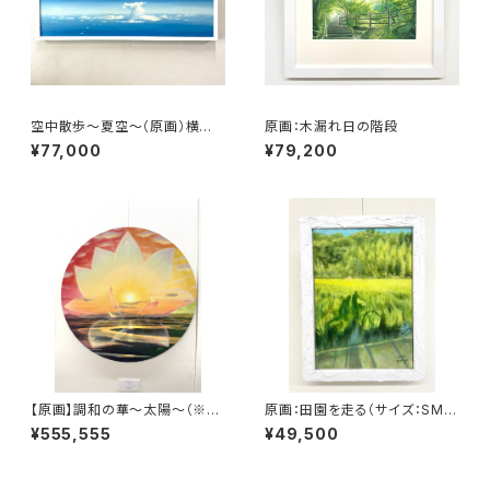
空中散歩～夏空～（原画）横長
原画：木漏れ日の階段
サイズ： 横930mm×縦240m
¥77,000
¥79,200
m
【原画】調和の華〜太陽〜（※特
原画：田園を走る（サイズ：SM
別記念作品の為、価格及び販売
号・額縁外寸：よこ25.8cm×た
¥555,555
¥49,500
条件調整中）
て32.7㎝×奥行4.5㎝）