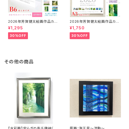
2026年芳賀健太絵画作品カレ
2026年芳賀健太絵画作品カレ
ンダー（卓上タイプB6）※おまけ
ンダー（壁掛けA3）※おまけの
¥1,295
¥1,750
のポストカード付き
ポストカード付き
30%OFF
30%OFF
その他の商品
【水彩画】安らぎの高千穂峡（原
原画：海王星〜流動〜