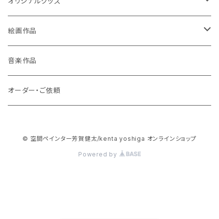
オリジナルグッズ
ポストカード
絵画作品
缶バッチ
原画作品
音楽作品
風景画
ストラップ
複製画作品
オーダー・ご依頼
動物
風景画
コースター
© 空間ペインター芳賀健太/kenta yoshiga オンラインショップ
龍・鳳凰等
動物
3Dアートコースター
スマホケース
Powered by
花・植物
龍・鳳凰等
ハードケース
絵本
宇宙（地球・月など）
花・木・植物
手帳型
絵本・画集