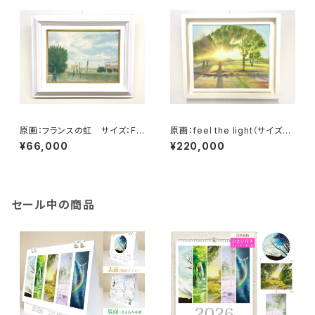
原画：フランスの虹 サイズ：F4
原画：feel the light（サイズ：F
号・(よこ333 × たて242mm ）
8号（額縁含む縦450mm×横5
¥66,000
¥220,000
60mm×奥行45mm））
セール中の商品