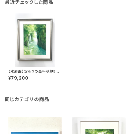
最近チェックした商品
【水彩画】安らぎの高千穂峡（原
画）
¥79,200
同じカテゴリの商品