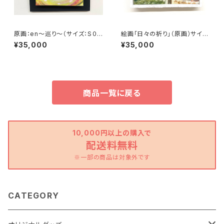
原画：en～巡り～（サイズ：S０
絵画「日々の祈り」（原画）サイ
号：よこ18.5cm×たて18.5㎝×
ズ：SM号（横227×縦158㎜）
¥35,000
¥35,000
奥行3.5㎝・額縁なし）
商品一覧に戻る
10,000円以上の購入で
配送料無料
※一部の商品は対象外です
CATEGORY