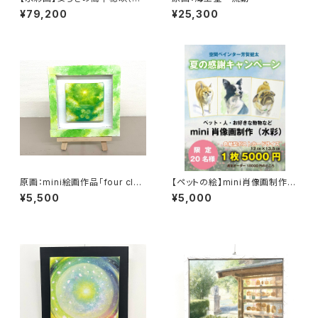
画）
¥79,200
¥25,300
原画：mini絵画作品「four clov
【ペットの絵】mini肖像画制作
ers sky green」
（水彩・色紙型ポストカードサイ
¥5,500
¥5,000
ズ）