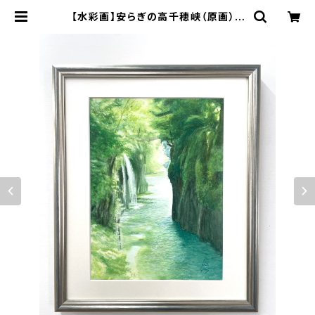
【水彩画】安らぎの高千穂峡（原画） |
空間ペインター芳賀健太/kenta yo
shiga オンラインショップ