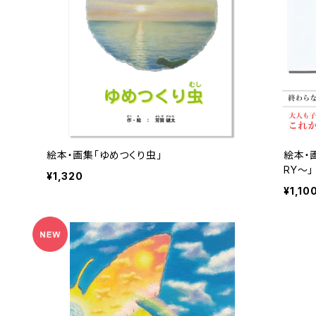
絵本・画集「ゆめつくり虫」
絵本・画
RY～」
¥1,320
¥1,10