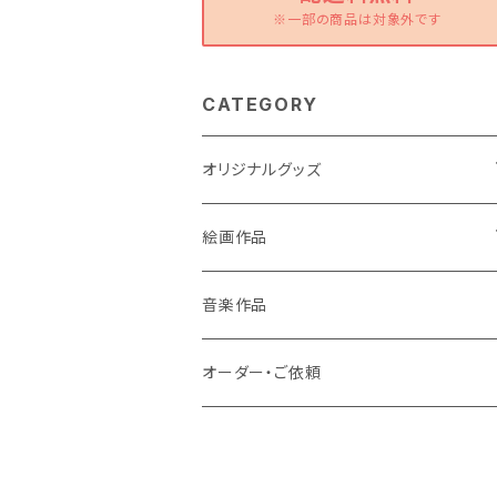
※一部の商品は対象外です
CATEGORY
オリジナルグッズ
ポストカード
絵画作品
缶バッチ
原画作品
音楽作品
風景画
ストラップ
複製画作品
オーダー・ご依頼
動物
風景画
コースター
龍・鳳凰等