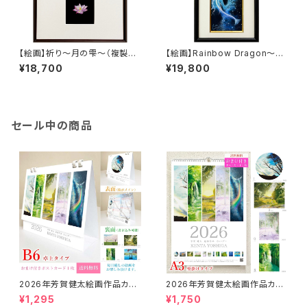
【絵画】祈り～月の雫～（複製
【絵画】Rainbow Dragon～分
画）
断の銀河を昇る～（サイズ小:20
¥18,700
¥19,800
0×400）（複製画）
セール中の商品
2026年芳賀健太絵画作品カレ
2026年芳賀健太絵画作品カレ
ンダー（卓上タイプB6）※おまけ
ンダー（壁掛けA3）※おまけの
¥1,295
¥1,750
のポストカード付き
ポストカード付き