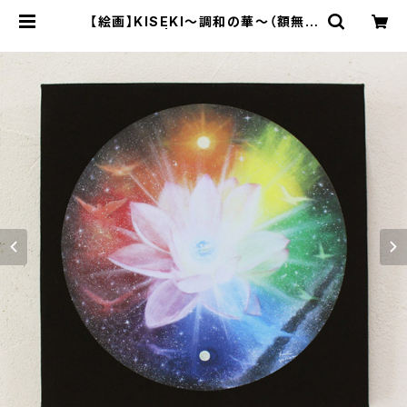
【絵画】KISEKI～調和の華～（額無し
の複製画） | 空間ペインター芳賀健
太/kenta yoshiga オンラインショ
ップ