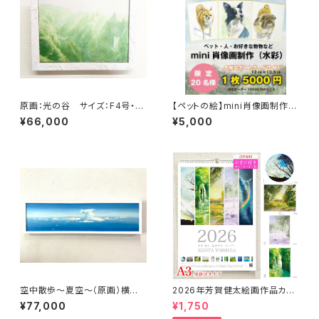
原画：光の谷 サイズ：F4号・(よ
【ペットの絵】mini肖像画制作
こ333 × たて242mm ）
（水彩・色紙型ポストカードサイ
¥66,000
¥5,000
ズ）
空中散歩～夏空～（原画）横長
2026年芳賀健太絵画作品カレ
サイズ： 横930mm×縦240m
ンダー（壁掛けA3）※おまけの
¥77,000
¥1,750
m
ポストカード付き