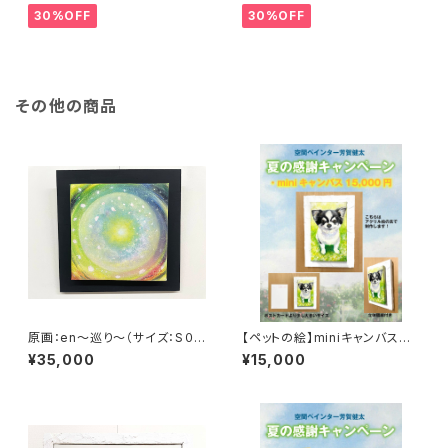
30%OFF
30%OFF
その他の商品
原画：en～巡り～（サイズ：S０
【ペットの絵】miniキャンバス制
号：よこ18.5cm×たて18.5㎝×
作（アクリル絵の具・ポストカー
¥35,000
¥15,000
奥行3.5㎝・額縁なし）
ドサイズ）