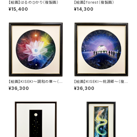
【絵画】はるのひかり（複製画）
【絵画】forest（複製画）
¥15,400
¥14,300
【絵画】KISEKI～調和の華～（複
【絵画】KISEKI～桃源郷～（複製
製画）
画）
¥36,300
¥36,300