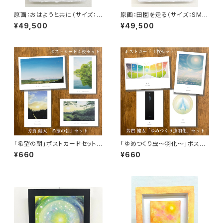
原画：おはようと共に（サイズ：S
原画：田園を走る（サイズ：SM
M号・額縁外寸：よこ25.8cm×
号・額縁外寸：よこ25.8cm×た
¥49,500
¥49,500
たて32.7㎝×奥行4.5㎝）
て32.7㎝×奥行4.5㎝）
「希望の朝」ポストカードセット
「ゆめつくり虫～羽化～」ポスト
（4枚入り）
カードセット（4枚入り）
¥660
¥660