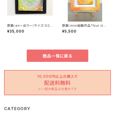
原画：en～巡り～（サイズ：S０
原画：mini絵画作品「four clov
号：よこ18.5cm×たて18.5㎝×
ers sky orange」
¥35,000
¥5,500
奥行3.5㎝・額縁なし）
商品一覧に戻る
10,000円以上の購入で
配送料無料
※一部の商品は対象外です
CATEGORY