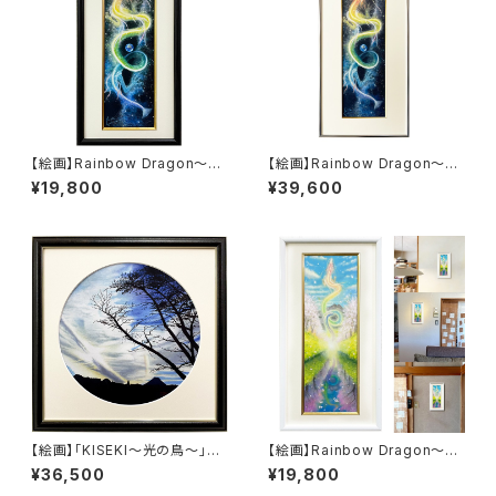
【絵画】Rainbow Dragon～分
【絵画】Rainbow Dragon～分
断の銀河を昇る～（サイズ小:20
断の銀河を昇る～（サイズ大：8
¥19,800
¥39,600
0×400）（複製画）
00×400)（複製画）
【絵画】「KISEKI～光の鳥～」
【絵画】Rainbow Dragon～
（複製画）
春 喜びの舞～（サイズ小:200
¥36,500
¥19,800
×400）（複製画）