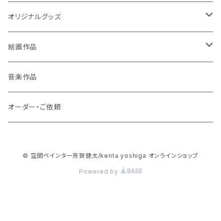
オリジナルグッズ
ポストカード
絵画作品
缶バッチ
原画作品
音楽作品
風景画
ストラップ
複製画作品
オーダー・ご依頼
動物
風景画
コースター
© 空間ペインター芳賀健太/kenta yoshiga オンラインショップ
龍・鳳凰等
動物
3Dアートコースター
スマホケース
Powered by
花・植物
龍・鳳凰等
ハードケース
絵本
宇宙（地球・月など）
花・木・植物