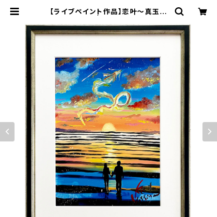
【ライブペイント作品】恋叶～真玉の
龍～（複製画） | 空間ペインター芳賀
健太/kenta yoshiga オンラインシ
ョップ