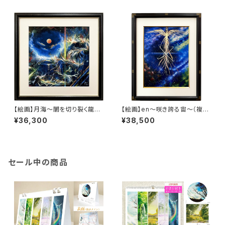
【絵画】月海～闇を切り裂く龍～
【絵画】en～咲き誇る宙～（複製
(複製画）
画）
¥36,300
¥38,500
セール中の商品