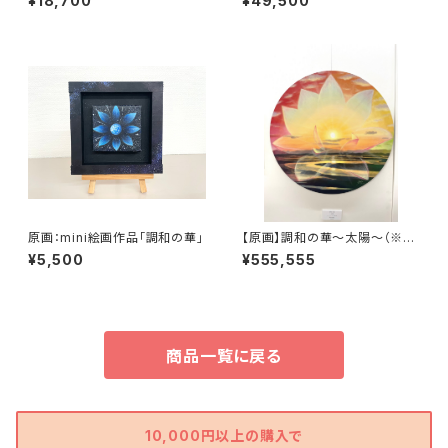
¥18,700
¥49,500
原画：mini絵画作品「調和の華」
【原画】調和の華〜太陽〜（※特
別記念作品の為、価格及び販売
¥5,500
¥555,555
条件調整中）
商品一覧に戻る
10,000円以上の購入で