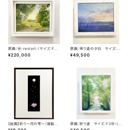
原画：光-restart-（サイズ：F8
原画：帰り道の夕日 サイズ：F
号（額縁含む縦450mm×横56
3号・(よこ273mm×たて220m
¥220,000
¥49,500
0mm×奥行45mm））
m ）
【絵画】祈り～月の雫～（複製
原画：祈り道 サイズ：F3号・(た
画）
て273mm×よこ220mm ）