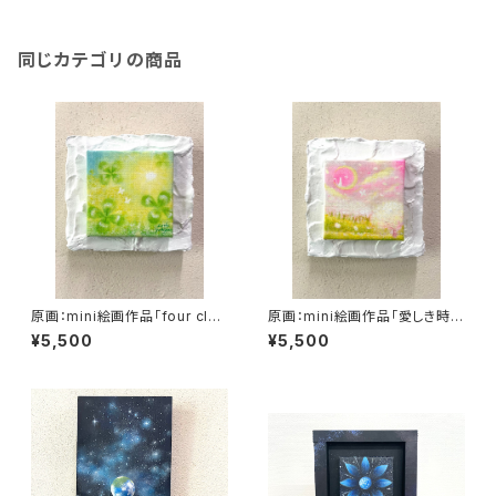
同じカテゴリの商品
原画：mini絵画作品「four clov
原画：mini絵画作品「愛しき時
ers sky green」
間」
¥5,500
¥5,500