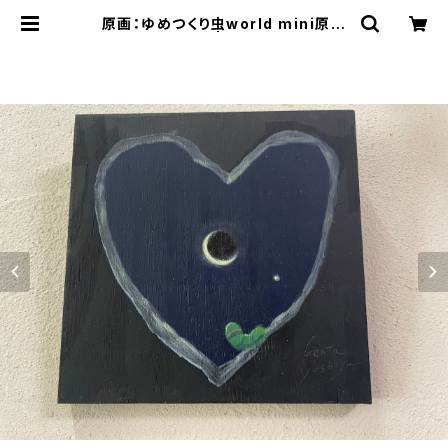
原画：ゆめつくり虫world mini原画
「深夜の三日月」 | 空間ペインター芳
賀健太/kenta yoshiga オンライン
ショップ