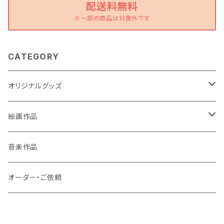
配送料無料
※一部の商品は対象外です
CATEGORY
オリジナルグッズ
ポストカード
絵画作品
缶バッチ
原画作品
音楽作品
風景画
ストラップ
複製画作品
オーダー・ご依頼
動物
風景画
コースター