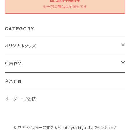
※一部の商品は対象外です
CATEGORY
オリジナルグッズ
ポストカード
絵画作品
缶バッチ
原画作品
音楽作品
風景画
ストラップ
複製画作品
オーダー・ご依頼
動物
風景画
コースター
© 空間ペインター芳賀健太/kenta yoshiga オンラインショップ