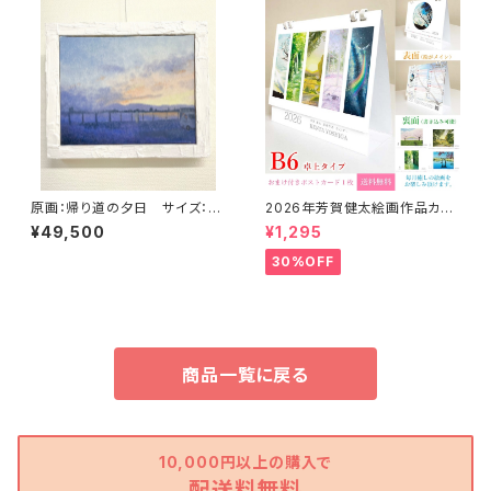
原画：帰り道の夕日 サイズ：F
2026年芳賀健太絵画作品カレ
3号・(よこ273mm×たて220m
ンダー（卓上タイプB6）※おまけ
¥49,500
¥1,295
m ）
のポストカード付き
30%OFF
商品一覧に戻る
10,000円以上の購入で
配送料無料