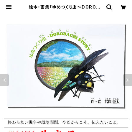
絵本・画集「ゆめつくり虫～DOROBA
CHI STORY～」 | 空間ペインター芳
賀健太/kenta yoshiga オンライン
ショップ