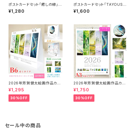
ポストカードセット「癒しの緑」
ポストカードセット「TAYOUSEI
（8枚入り）
～トリノキオク～」（10枚入り）
¥1,280
¥1,600
2026年芳賀健太絵画作品カレ
2026年芳賀健太絵画作品カレ
ンダー（卓上タイプB6）※おまけ
ンダー（壁掛けA3）※おまけの
¥1,295
¥1,750
のポストカード付き
ポストカード付き
30%OFF
30%OFF
セール中の商品