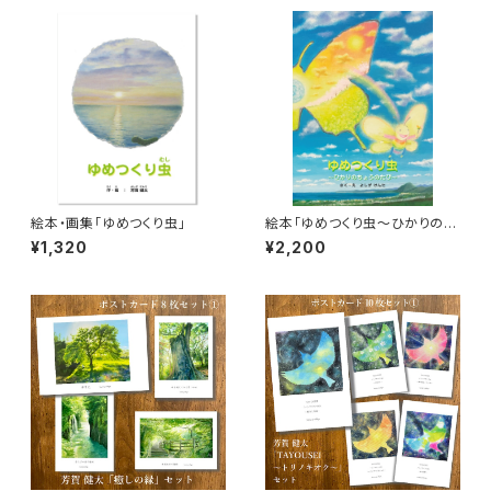
絵本・画集「ゆめつくり虫」
絵本「ゆめつくり虫～ひかりのち
ょうのたび～」（記念ポストカー
¥1,320
¥2,200
ド付き）