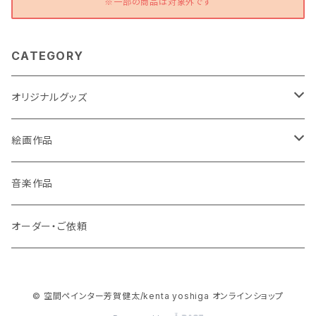
※一部の商品は対象外です
CATEGORY
オリジナルグッズ
ポストカード
絵画作品
缶バッチ
原画作品
音楽作品
風景画
ストラップ
複製画作品
オーダー・ご依頼
動物
風景画
コースター
© 空間ペインター芳賀健太/kenta yoshiga オンラインショップ
龍・鳳凰等
動物
3Dアートコースター
スマホケース