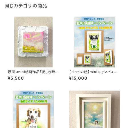
同じカテゴリの商品
原画：mini絵画作品「愛しき時
【ペットの絵】miniキャンバス制
間」
作（アクリル絵の具・ポストカー
¥5,500
¥15,000
ドサイズ）