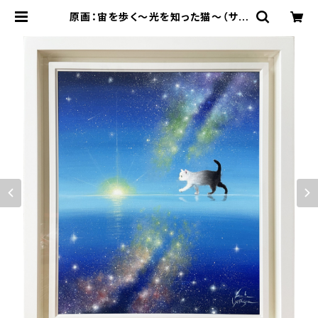
原画：宙を歩く～光を知った猫～（サイ
ズ：F8号（額縁含む 横450mm×縦5
60mm×奥行45mm）） | 空間ペイ
ンター芳賀健太/kenta yoshiga オ
ンラインショップ