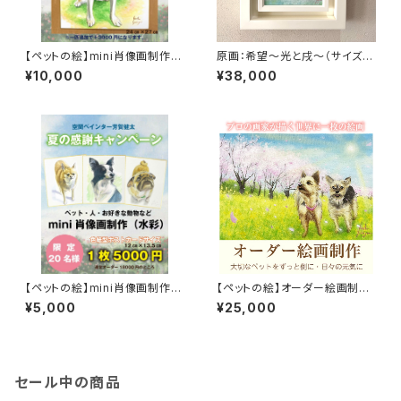
【ペットの絵】mini肖像画制作
原画：希望〜光と戌〜（サイズ：
（水彩・色紙サイズ）
SM号・額縁外寸：よこ25.8cm×
¥10,000
¥38,000
たて32.7㎝×奥行4.5㎝）
【ペットの絵】mini肖像画制作
【ペットの絵】オーダー絵画制作
（水彩・色紙型ポストカードサイ
（約ポストカードサイズ）額なし
¥5,000
¥25,000
ズ）
セール中の商品