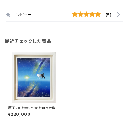
レビュー
(8)
最近チェックした商品
原画：宙を歩く～光を知った猫～
（サイズ：F8号（額縁含む 横450
¥220,000
mm×縦560mm×奥行45m
m））