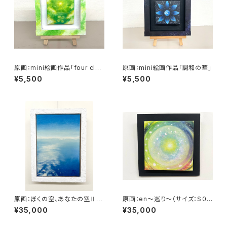
原画：mini絵画作品「four clov
原画：mini絵画作品「調和の華」
ers sky green」
¥5,500
¥5,500
原画：ぼくの空、あなたの空Ⅱ
原画：en～巡り～（サイズ：S０
（サイズ：SM号・額縁外寸：よこ2
号：よこ18.5cm×たて18.5㎝×
¥35,000
¥35,000
5.8cm×たて32.7㎝×奥行4.5
奥行3.5㎝・額縁なし）
㎝）