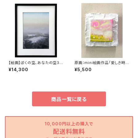
【絵画】ぼくの空、あなたの空3
原画：mini絵画作品「愛しき時
(複製画）
間」
¥14,300
¥5,500
商品一覧に戻る
10,000円以上の購入で
配送料無料