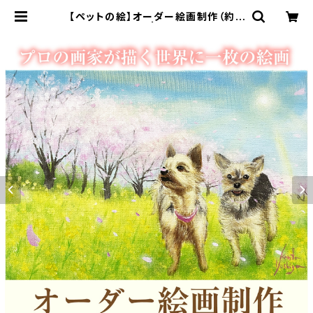
【ペットの絵】オーダー絵画制作（約A
5サイズ）額込み | 空間ペインター芳
賀健太/kenta yoshiga オンライン
ショップ