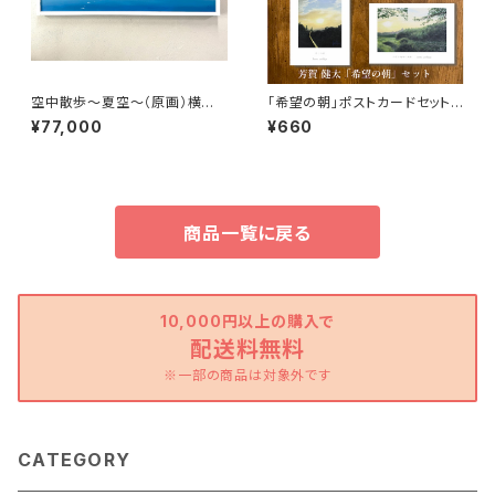
空中散歩～夏空～（原画）横長
「希望の朝」ポストカードセット
サイズ： 横930mm×縦240m
（4枚入り）
¥77,000
¥660
m
商品一覧に戻る
10,000円以上の購入で
配送料無料
※一部の商品は対象外です
CATEGORY