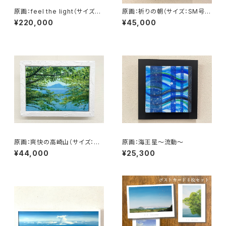
原画：feel the light（サイズ：F
原画：祈りの朝（サイズ：SM号・
8号（額縁含む縦450mm×横5
額縁外寸：よこ25.8cm×たて3
¥220,000
¥45,000
60mm×奥行45mm））
2.7㎝×奥行4.5㎝）
原画：爽快の高崎山（サイズ：S
原画：海王星〜流動〜
M号・額縁外寸：たて25.8cm×
¥44,000
¥25,300
よこ32.7㎝×奥行4.5㎝）