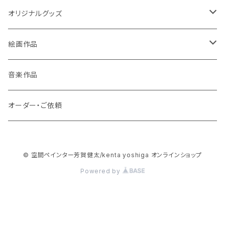
オリジナルグッズ
ポストカード
絵画作品
缶バッチ
原画作品
音楽作品
風景画
ストラップ
複製画作品
オーダー・ご依頼
動物
風景画
コースター
© 空間ペインター芳賀健太/kenta yoshiga オンラインショップ
龍・鳳凰等
動物
3Dアートコースター
スマホケース
Powered by
花・植物
龍・鳳凰等
ハードケース
絵本
宇宙（地球・月など）
花・木・植物
手帳型