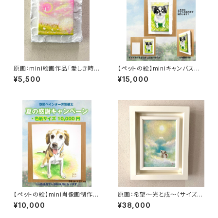
原画：mini絵画作品「愛しき時
【ペットの絵】miniキャンバス制
間」
作（アクリル絵の具・ポストカー
¥5,500
¥15,000
ドサイズ）
【ペットの絵】mini肖像画制作
原画：希望〜光と戌〜（サイズ：
（水彩・色紙サイズ）
SM号・額縁外寸：よこ25.8cm×
¥10,000
¥38,000
たて32.7㎝×奥行4.5㎝）