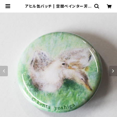
アヒル缶バッチ | 空間ペインター芳賀
健太/kenta yoshiga オンラインシ
ョップ