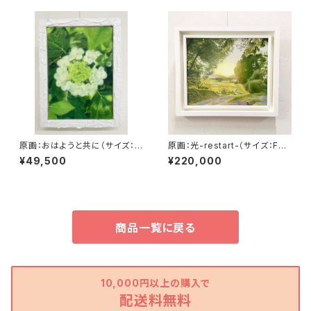
原画：おはようと共に（サイズ：S
原画：光-restart-（サイズ：F8
M号・額縁外寸：よこ25.8cm×
号（額縁含む縦450mm×横56
¥49,500
¥220,000
たて32.7㎝×奥行4.5㎝）
0mm×奥行45mm））
商品一覧に戻る
10,000円以上の購入で
配送料無料