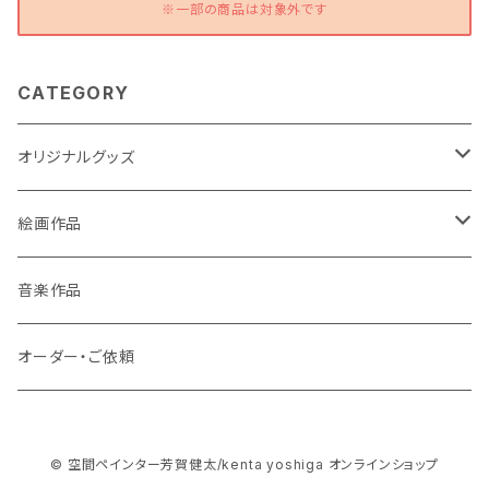
※一部の商品は対象外です
CATEGORY
オリジナルグッズ
ポストカード
絵画作品
缶バッチ
原画作品
音楽作品
風景画
ストラップ
複製画作品
オーダー・ご依頼
動物
風景画
コースター
© 空間ペインター芳賀健太/kenta yoshiga オンラインショップ
龍・鳳凰等
動物
3Dアートコースター
スマホケース