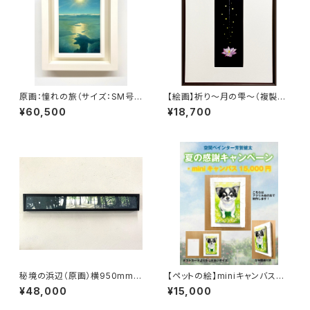
原画：憧れの旅（サイズ：SM号・
【絵画】祈り～月の雫～（複製
額縁外寸：よこ25.8cm×たて3
画）
¥60,500
¥18,700
2.7㎝×奥行4.5㎝）
秘境の浜辺（原画）横950mm×
【ペットの絵】miniキャンバス制
縦140ｍｍ
作（アクリル絵の具・ポストカー
¥48,000
¥15,000
ドサイズ）