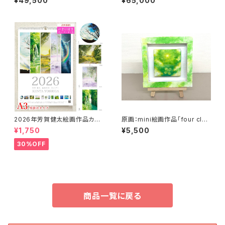
¥49,500
¥65,000
2026年芳賀健太絵画作品カレ
原画：mini絵画作品「four clov
ンダー（壁掛けA3）※おまけの
ers sky green」
¥1,750
¥5,500
ポストカード付き
30%OFF
商品一覧に戻る