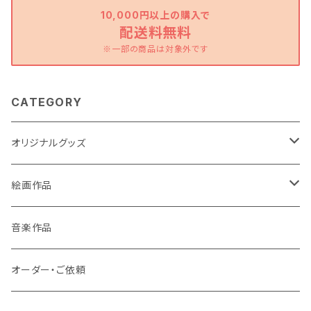
10,000円以上の購入で
配送料無料
※一部の商品は対象外です
CATEGORY
オリジナルグッズ
ポストカード
絵画作品
缶バッチ
原画作品
音楽作品
風景画
ストラップ
複製画作品
オーダー・ご依頼
動物
風景画