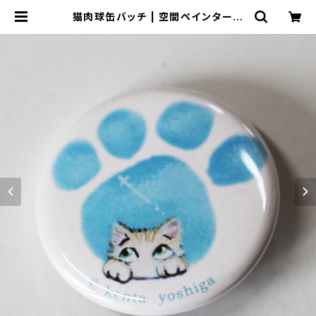
猫肉球缶バッチ | 空間ペインター芳
賀健太/kenta yoshiga オンライン
ショップ