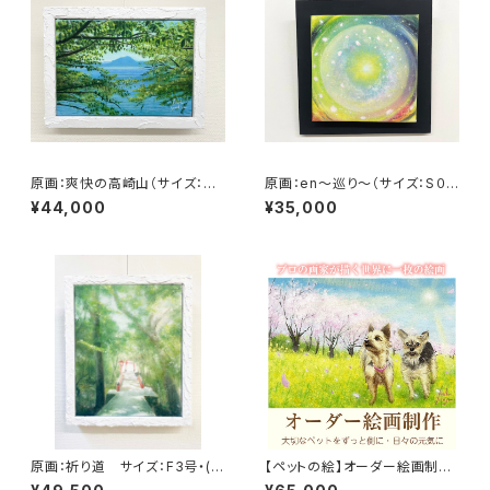
原画：爽快の高崎山（サイズ：S
原画：en～巡り～（サイズ：S０
M号・額縁外寸：たて25.8cm×
号：よこ18.5cm×たて18.5㎝×
¥44,000
¥35,000
よこ32.7㎝×奥行4.5㎝）
奥行3.5㎝・額縁なし）
原画：祈り道 サイズ：F3号・(た
【ペットの絵】オーダー絵画制作
て273mm×よこ220mm ）
（約A5サイズ）額込み