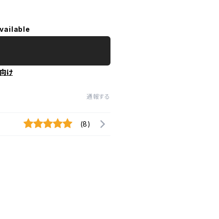
vailable
向け
通報する
(8)