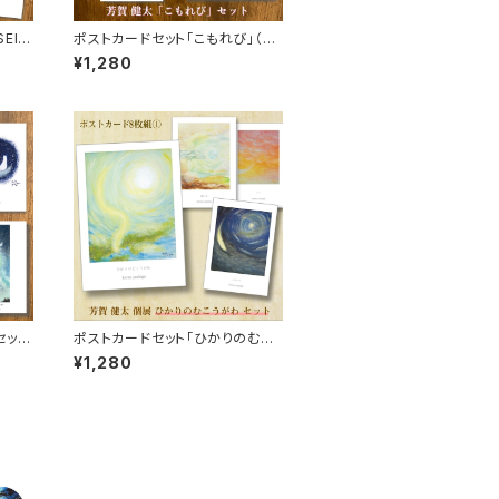
EI～
ポストカードセット「こもれび」（8
枚入り）
¥1,280
セット
ポストカードセット「ひかりのむこ
うがわ」（8枚入り）
¥1,280