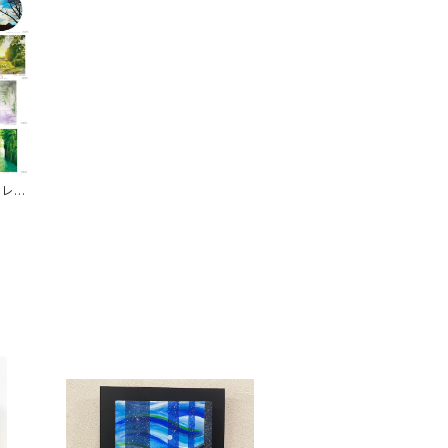
カレン
のポス