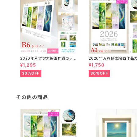
2026年芳賀健太絵画作品カレン
2026年芳賀健太絵画作品
ダー（卓上タイプB6）※おまけの
ダー（壁掛けA3）※おまけ
¥1,295
¥1,750
ポストカード付き
トカード付き
30%OFF
30%OFF
その他の商品