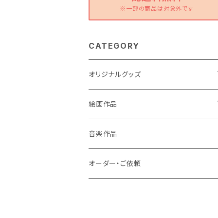
※一部の商品は対象外です
CATEGORY
オリジナルグッズ
ポストカード
絵画作品
缶バッチ
原画作品
音楽作品
風景画
ストラップ
複製画作品
オーダー・ご依頼
動物
風景画
コースター
龍・鳳凰等