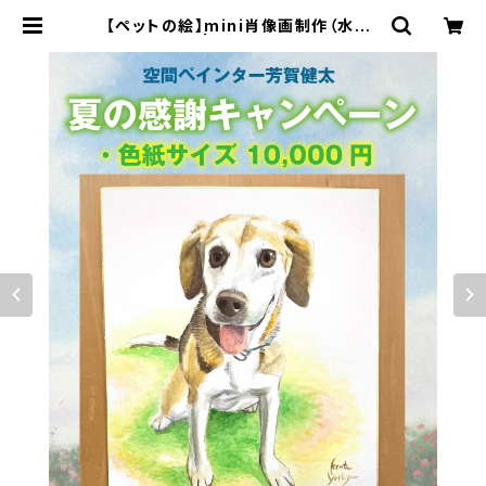
【ペットの絵】mini肖像画制作（水彩・
色紙サイズ） | 空間ペインター芳賀健
太/kenta yoshiga オンラインショ
ップ