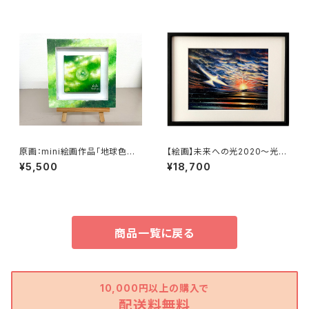
原画：mini絵画作品「地球色～
【絵画】未来への光2020～光の
きみどりな世界〜」
鳥～（複製画）
¥5,500
¥18,700
商品一覧に戻る
10,000円以上の購入で
配送料無料