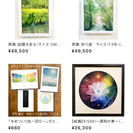
原画：田園を走る（サイズ：SM
原画：祈り道 サイズ：F3号・(た
号・額縁外寸：よこ25.8cm×た
て273mm×よこ220mm ）
¥49,500
¥49,500
て32.7㎝×奥行4.5㎝）
「ゆめつくり虫～羽化～」ポスト
【絵画】KISEKI～調和の華～（複
カードセット（4枚入り）
製画）
¥660
¥36,300