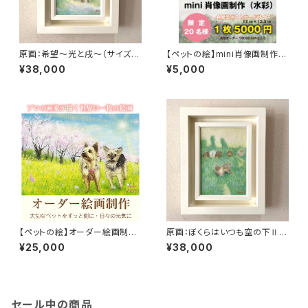
原画：希望〜光と戌〜（サイズ：
【ペットの絵】mini肖像画制作
SM号・額縁外寸：よこ25.8cm×
（水彩・色紙型ポストカードサイ
¥38,000
¥5,000
たて32.7㎝×奥行4.5㎝）
ズ）
【ペットの絵】オーダー絵画制作
原画：ぼくらはいつも空の下Ⅱ
（約ポストカードサイズ）額なし
（サイズ：SM号・額縁外寸：よこ2
¥25,000
¥38,000
5.8cm×たて32.7㎝×奥行4.5
㎝）
セール中の商品