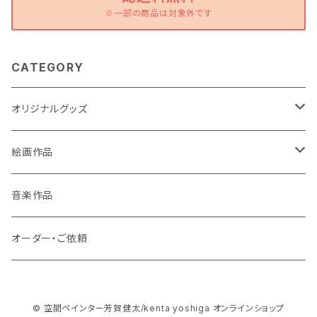
※一部の商品は対象外です
CATEGORY
オリジナルグッズ
ポストカード
絵画作品
缶バッチ
原画作品
音楽作品
風景画
ストラップ
複製画作品
オーダー・ご依頼
動物
風景画
コースター
© 空間ペインター芳賀健太/kenta yoshiga オンラインショップ
龍・鳳凰等