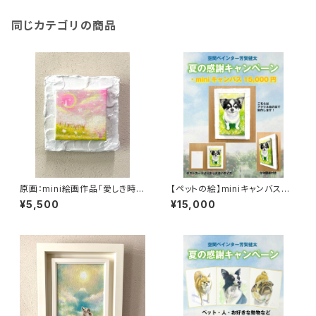
同じカテゴリの商品
原画：mini絵画作品「愛しき時
【ペットの絵】miniキャンバス制
間」
作（アクリル絵の具・ポストカー
¥5,500
¥15,000
ドサイズ）