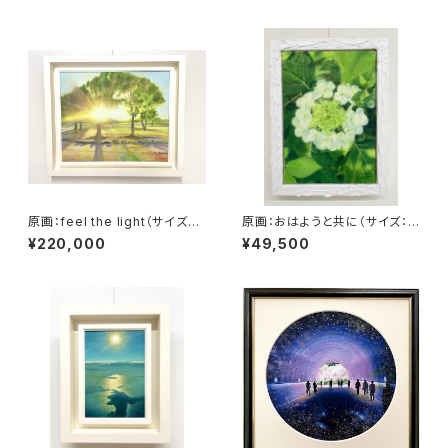
原画：feel the light（サイズ：F
原画：おはようと共に（サイズ：S
8号（額縁含む縦450mm×横5
M号・額縁外寸：よこ25.8cm×
¥220,000
¥49,500
60mm×奥行45mm））
たて32.7㎝×奥行4.5㎝）