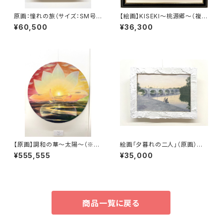
原画：憧れの旅（サイズ：SM号・
【絵画】KISEKI～桃源郷～（複製
額縁外寸：よこ25.8cm×たて3
画）
¥60,500
¥36,300
2.7㎝×奥行4.5㎝）
【原画】調和の華〜太陽〜（※特
絵画「夕暮れの二人」（原画）サ
別記念作品の為、価格及び販売
イズ：SM号（横227×縦158㎜）
¥555,555
¥35,000
条件調整中）
商品一覧に戻る