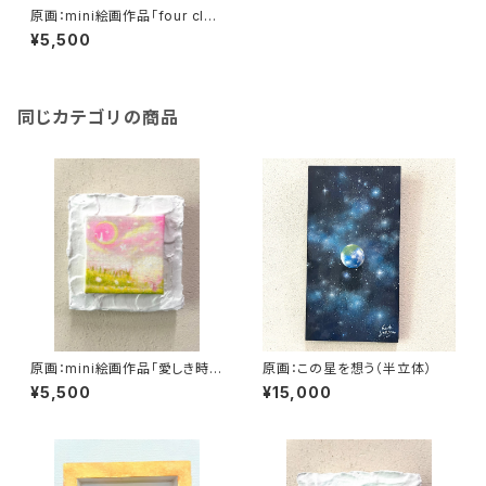
原画：mini絵画作品「four clov
ers sky green」
¥5,500
同じカテゴリの商品
原画：mini絵画作品「愛しき時
原画：この星を想う（半立体）
間」
¥5,500
¥15,000