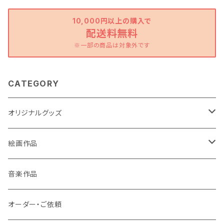
10,000円以上の購入で
配送料無料
※一部の商品は対象外です
CATEGORY
オリジナルグッズ
ポストカード
絵画作品
缶バッチ
原画作品
音楽作品
風景画
ストラップ
複製画作品
オーダー・ご依頼