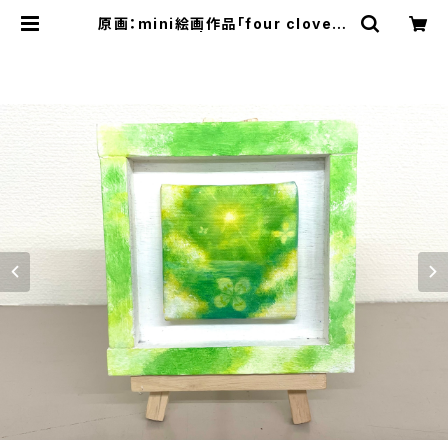
原画：mini絵画作品「four clovers
sky green」 | 空間ペインター芳賀
健太/kenta yoshiga オンラインシ
ョップ