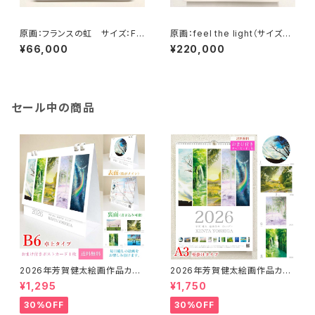
原画：フランスの虹 サイズ：F4
原画：feel the light（サイズ：F
号・(よこ333 × たて242mm ）
8号（額縁含む縦450mm×横5
¥66,000
¥220,000
60mm×奥行45mm））
セール中の商品
2026年芳賀健太絵画作品カレ
2026年芳賀健太絵画作品カレ
ンダー（卓上タイプB6）※おまけ
ンダー（壁掛けA3）※おまけの
¥1,295
¥1,750
のポストカード付き
ポストカード付き
30%OFF
30%OFF