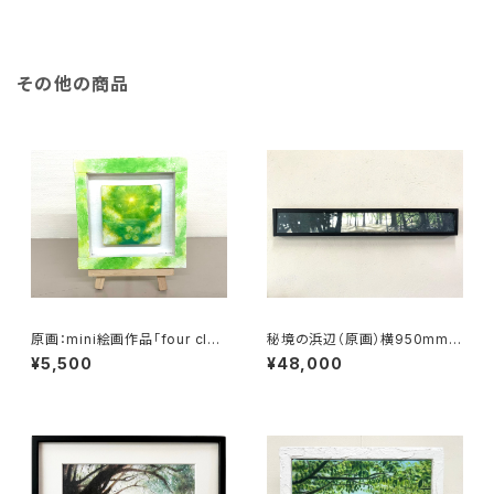
その他の商品
原画：mini絵画作品「four clov
秘境の浜辺（原画）横950mm×
ers sky green」
縦140ｍｍ
¥5,500
¥48,000