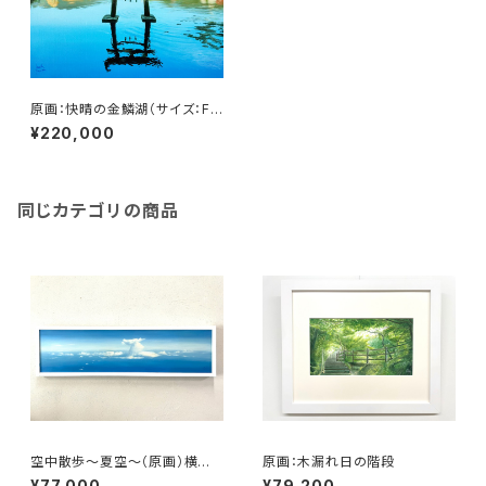
原画：快晴の金鱗湖（サイズ：F8
号（額縁含む縦450mm×横56
¥220,000
0mm×奥行45mm））
同じカテゴリの商品
空中散歩～夏空～（原画）横長
原画：木漏れ日の階段
サイズ： 横930mm×縦240m
¥77,000
¥79,200