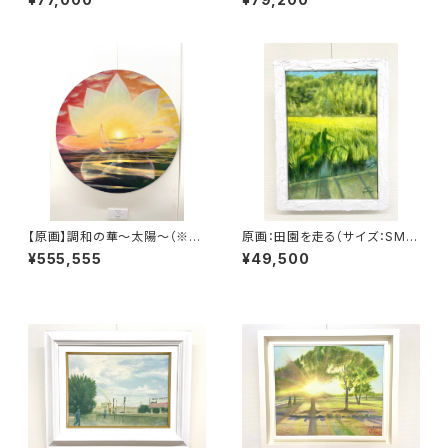
m
【原画】調和の華〜太陽〜（※特
原画：田園を走る（サイズ：SM
別記念作品の為、価格及び販売
号・額縁外寸：よこ25.8cm×た
¥555,555
¥49,500
条件調整中）
て32.7㎝×奥行4.5㎝）