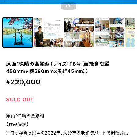
1
/5
原画：快晴の金鱗湖（サイズ：F8号（額縁含む縦
450mm×横560mm×奥行45mm））
¥220,000
SOLD OUT
原画：快晴の金鱗湖
【作品解説】
コロナ禍真っ只中の2022年、大分市の老舗デパートで開催され