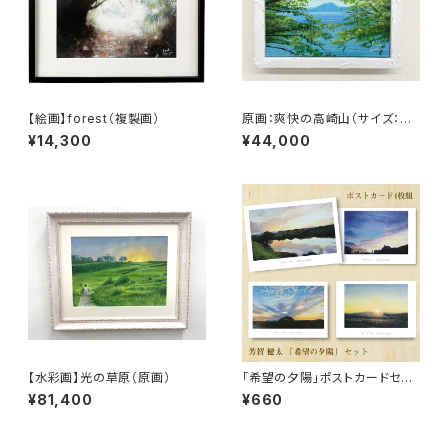
【絵画】forest（複製画）
原画：爽快の高崎山（サイズ：S
M号・額縁外寸：たて25.8cm×
¥14,300
¥44,000
よこ32.7㎝×奥行4.5㎝）
【水彩画】光の草原（原画）
「希望の夕陽」ポストカードセッ
ト（4枚入り）
¥81,400
¥660